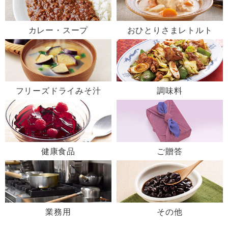
カレー・スープ
おひとりさまレトルト
フリーズドライみそ汁
調味料
健康食品
ご贈答
業務用
その他