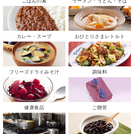
ごはんの素
ラーメン・うどん・そば
カレー・スープ
おひとりさまレトルト
フリーズドライみそ汁
調味料
健康食品
ご贈答