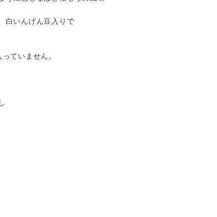
、白いんげん豆入りで
入っていません。
し