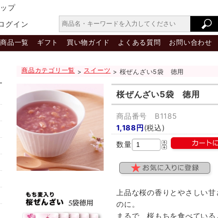
ョップ
ログイン
商品一覧
ギフト
買い物ガイド
よくある質問
お問い合わせ
商品カテゴリ一覧
スイーツ
>
> 桜ぜんざい5袋 徳用
桜ぜんざい5袋 徳用
商品番号 B1185
1,188円
(税込)
数量
上品な桜の香りとやさしい甘
のに。
まるで、桜もちを食べている