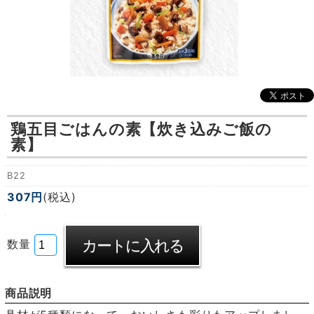
鶏五目ごはんの素【炊き込みご飯の
素】
B22
307円
(税込)
数量
商品説明