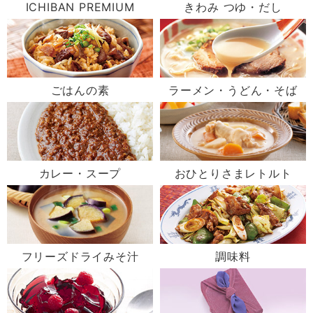
ICHIBAN PREMIUM
きわみ つゆ・だし
ごはんの素
ラーメン・うどん・そば
カレー・スープ
おひとりさまレトルト
フリーズドライみそ汁
調味料