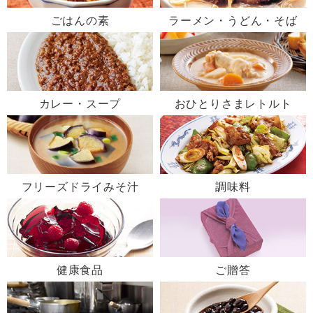
ごはんの素
ラーメン・うどん・そば
カレー・スープ
おひとりさまレトルト
フリーズドライみそ汁
調味料
健康食品
ご贈答