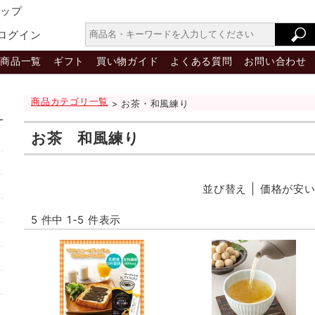
ョップ
ログイン
商品一覧
ギフト
買い物ガイド
よくある質問
お問い合わせ
商品カテゴリ一覧
> お茶・和風練り
お茶 和風練り
並び替え
価格が安
5 件中 1-5 件表示