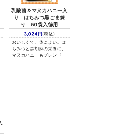
乳酸菌＆マヌカハニー入
り はちみつ黒ごま練
り 50袋入徳用
3,024円
(税込)
ば
おいしくて、体によい。は
、
ちみつと黒胡麻の栄養に、
ば
マヌカハニーもブレンド
入