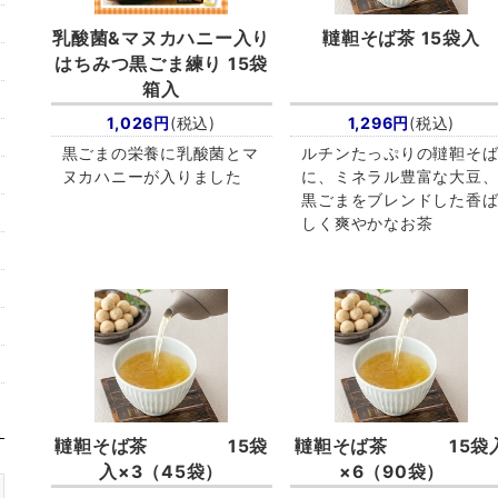
乳酸菌&マヌカハニー入り
韃靼そば茶 15袋入
はちみつ黒ごま練り 15袋
箱入
1,026円
(税込)
1,296円
(税込)
黒ごまの栄養に乳酸菌とマ
ルチンたっぷりの韃靼そ
ヌカハニーが入りました
に、ミネラル豊富な大豆
黒ごまをブレンドした香
しく爽やかなお茶
韃靼そば茶 15袋
韃靼そば茶 15袋
入×3（45袋）
×6（90袋）