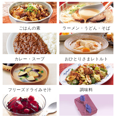
ごはんの素
ラーメン・うどん・そば
カレー・スープ
おひとりさまレトルト
フリーズドライみそ汁
調味料