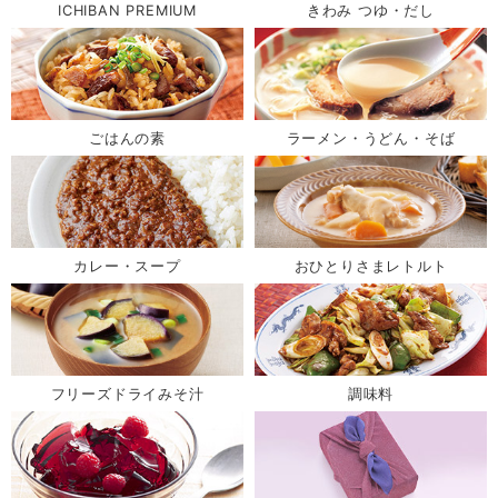
ICHIBAN PREMIUM
きわみ つゆ・だし
ごはんの素
ラーメン・うどん・そば
カレー・スープ
おひとりさまレトルト
フリーズドライみそ汁
調味料