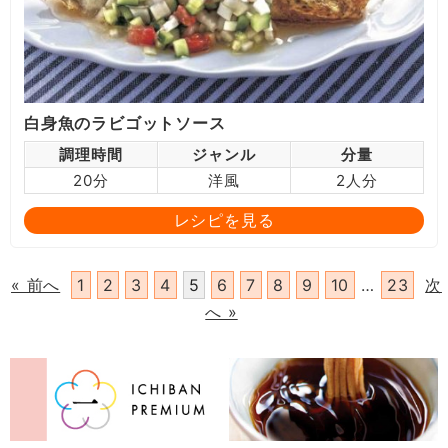
白身魚のラビゴットソース
調理時間
ジャンル
分量
20分
洋風
2人分
レシピを見る
« 前へ
1
2
3
4
5
6
7
8
9
10
…
23
次
へ »