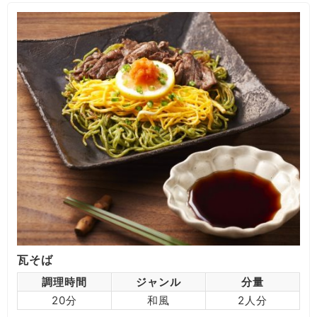
瓦そば
調理時間
ジャンル
分量
20分
和風
2人分