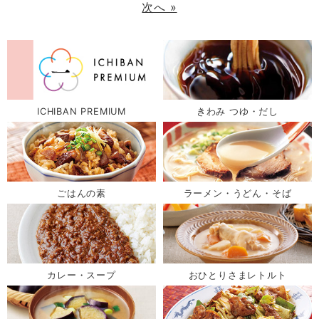
次へ »
ICHIBAN PREMIUM
きわみ つゆ・だし
ごはんの素
ラーメン・うどん・そば
カレー・スープ
おひとりさまレトルト