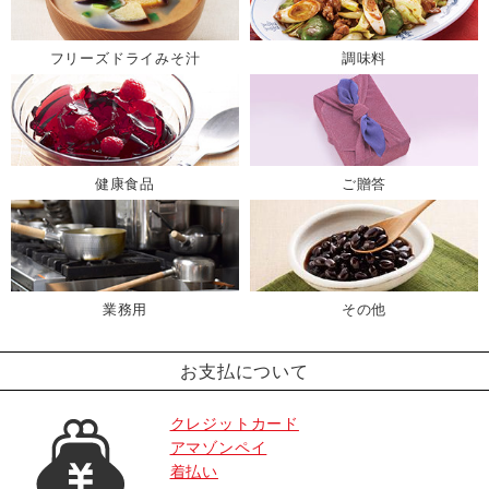
フリーズドライみそ汁
調味料
健康食品
ご贈答
業務用
その他
お支払について
クレジットカード
アマゾンペイ
着払い