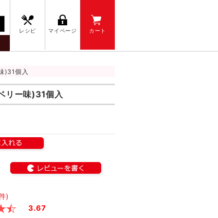
レシピ
マイページ
カート
)31個入
ベリー味)31個入
件)
3.67