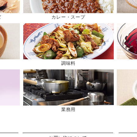
ば
カレー・スープ
調味料
業務用