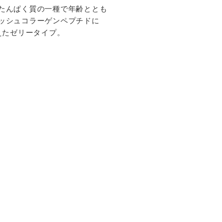
たんぱく質の一種で年齢ととも
ッシュコラーゲンペプチドに
えたゼリータイプ。
し