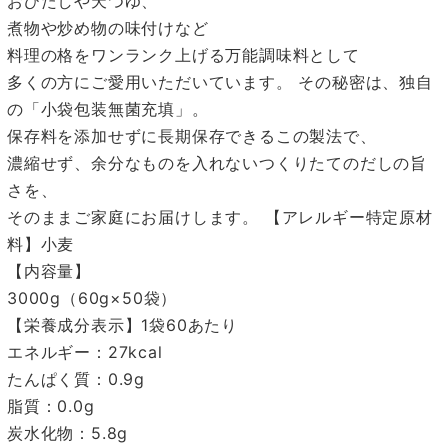
おひたしや天つゆ、
煮物や炒め物の味付けなど
料理の格をワンランク上げる万能調味料として
多くの方にご愛用いただいています。 その秘密は、独自
の「小袋包装無菌充填」。
保存料を添加せずに長期保存できるこの製法で、
濃縮せず、余分なものを入れないつくりたてのだしの旨
さを、
そのままご家庭にお届けします。 【アレルギー特定原材
料】小麦
【内容量】
3000g（60g×50袋）
【栄養成分表示】1袋60あたり
エネルギー：27kcal
たんぱく質：0.9g
脂質：0.0g
炭水化物：5.8g