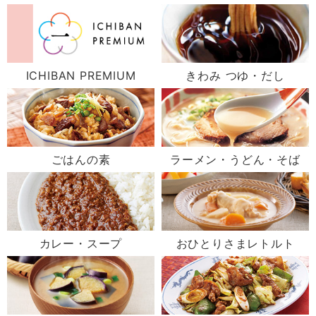
ICHIBAN PREMIUM
きわみ つゆ・だし
ごはんの素
ラーメン・うどん・そば
カレー・スープ
おひとりさまレトルト