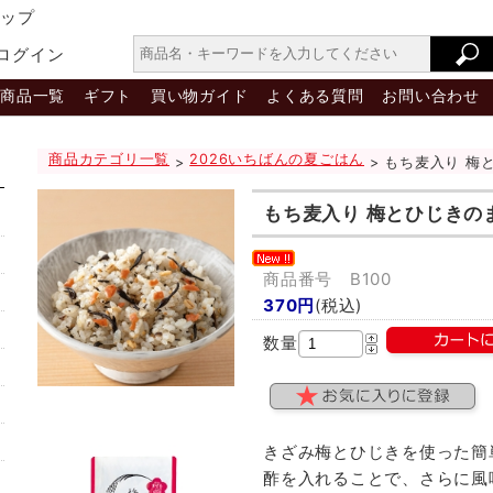
ョップ
ログイン
商品一覧
ギフト
買い物ガイド
よくある質問
お問い合わせ
商品カテゴリ一覧
2026いちばんの夏ごはん
>
> もち麦入り 梅
もち麦入り 梅とひじきの
商品番号 B100
370円
(税込)
数量
きざみ梅とひじきを使った簡
酢を入れることで、さらに風