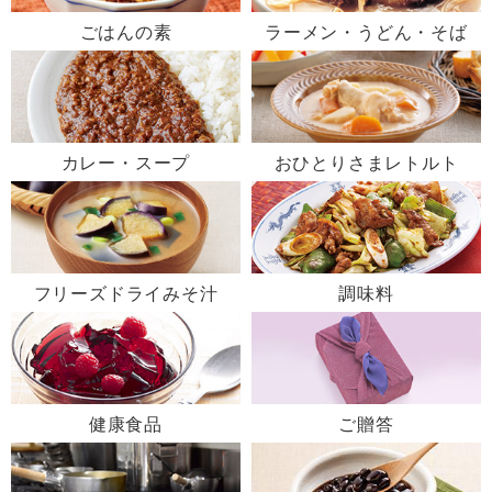
ごはんの素
ラーメン・うどん・そば
カレー・スープ
おひとりさまレトルト
フリーズドライみそ汁
調味料
健康食品
ご贈答