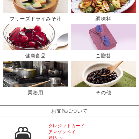
フリーズドライみそ汁
調味料
健康食品
ご贈答
業務用
その他
お支払について
クレジットカード
アマゾンペイ
着払い