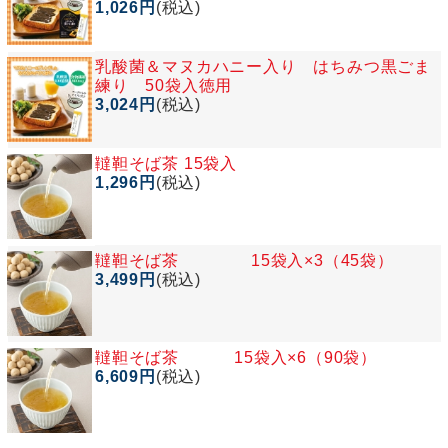
1,026円
(税込)
乳酸菌＆マヌカハニー入り はちみつ黒ごま
練り 50袋入徳用
3,024円
(税込)
韃靼そば茶 15袋入
1,296円
(税込)
韃靼そば茶 15袋入×3（45袋）
3,499円
(税込)
韃靼そば茶 15袋入×6（90袋）
6,609円
(税込)