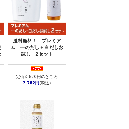
さ
送料無料！
プレミア
だ
ム 一のだし＋白だしお
セ
試し 2セット
定価3,670円
のところ
2,782円
(税込)