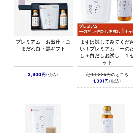
プレミアム お出汁・ご
まずは試してみてくだ
まだれ白・黒ギフト
い！
プレミアム 一の
し＋白だしお試し １
ット
2,900円
(税込)
定価1,835円
のところ
1,391円
(税込)