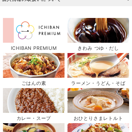
ICHIBAN PREMIUM
きわみ つゆ・だし
ごはんの素
ラーメン・うどん・そば
カレー・スープ
おひとりさまレトルト