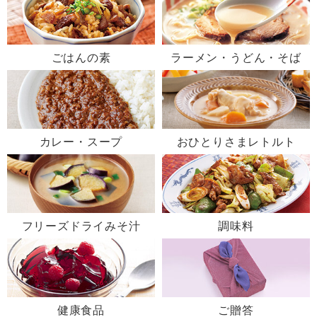
ごはんの素
ラーメン・うどん・そば
カレー・スープ
おひとりさまレトルト
フリーズドライみそ汁
調味料
健康食品
ご贈答