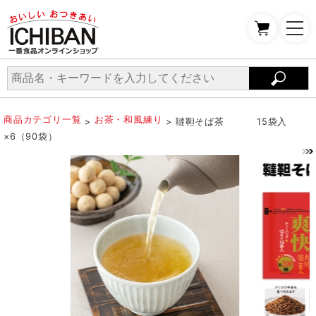
商品カテゴリ一覧
お茶・和風練り
>
> 韃靼そば茶 15袋入
×6（90袋）