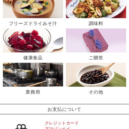
フリーズドライみそ汁
調味料
健康食品
ご贈答
業務用
その他
お支払について
クレジットカード
アマゾンペイ