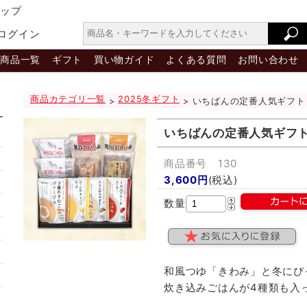
ョップ
ログイン
商品一覧
ギフト
買い物ガイド
よくある質問
お問い合わせ
商品カテゴリ一覧
2025冬ギフト
>
> いちばんの定番人気ギフト
いちばんの定番人気ギフ
商品番号 130
3,600円
(税込)
数量
和風つゆ「きわみ」と冬にぴ
炊き込みごはんが4種類も入