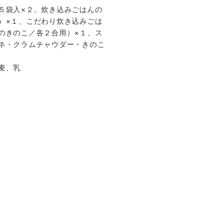
５袋入×２、炊き込みごはんの
）×１、こだわり炊き込みごは
のきのこ／各２合用）×１、ス
ネ・クラムチャウダー・きのこ
麦、乳