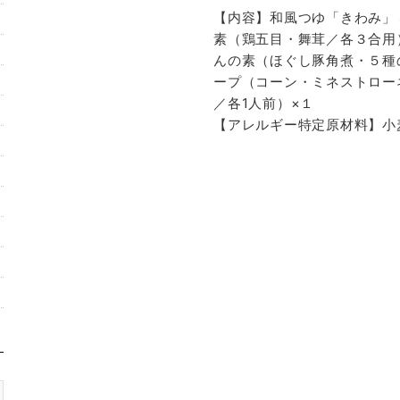
【内容】和風つゆ「きわみ」
素（鶏五目・舞茸／各３合用
んの素（ほぐし豚角煮・５種
ープ（コーン・ミネストロー
／各1人前）×１
【アレルギー特定原材料】小