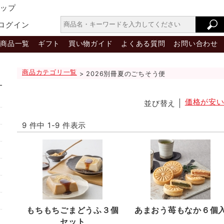
ョップ
ログイン
商品一覧
ギフト
買い物ガイド
よくある質問
お問い合わせ
商品カテゴリ一覧
> 2026別冊夏のごちそう便
価格が安
並び替え
9 件中 1-9 件表示
もちもちごまどうふ３個
あまおう苺もなか６個
セット