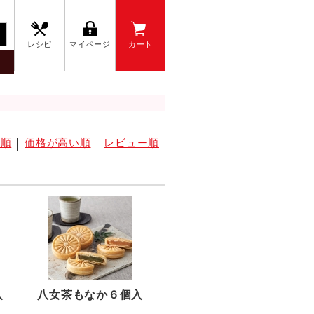
レシピ
マイページ
カート
い順
価格が高い順
レビュー順
入
八女茶もなか６個入