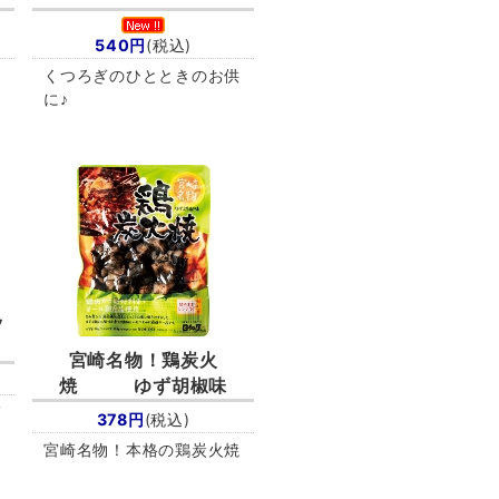
540円
(税込)
供
くつろぎのひとときのお供
に♪
ッ
宮崎名物！
鶏炭火
焼 ゆず胡椒味
ゼ
378円
(税込)
宮崎名物！本格の鶏炭火焼