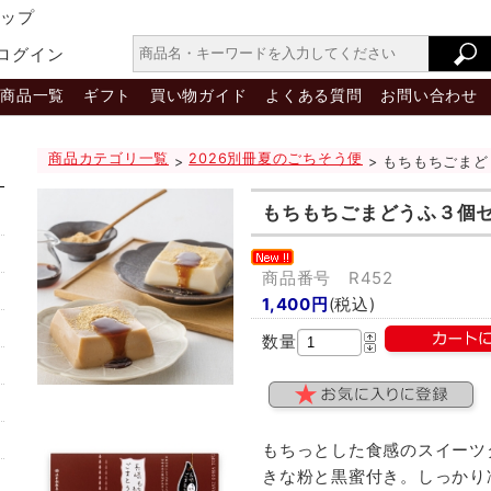
ョップ
ログイン
商品一覧
ギフト
買い物ガイド
よくある質問
お問い合わせ
商品カテゴリ一覧
2026別冊夏のごちそう便
>
> もちもちごま
もちもちごまどうふ３個
商品番号 R452
1,400円
(税込)
数量
もちっとした食感のスイーツ
きな粉と黒蜜付き。しっかり