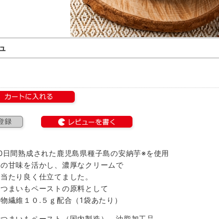
ュ
40日間熟成された鹿児島県種子島の安納芋※を使用
芋の甘味を活かし、濃厚なクリームで
口当たり良く仕立てました。
さつまいもペーストの原料として
物繊維１０.５ｇ配合（1袋あたり）
さつまいもペースト（国内製造）、油脂加工品、