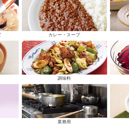
ば
カレー・スープ
調味料
業務用