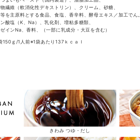
食物繊維（軟消化性デキストリン）、クリーム、砂糖、
乳等を主原料とする食品、食塩、香辛料、酵母エキス／加工でん
ン酸塩（K、Na）、乳化剤、増粘多糖類、
ガゼインNa、香料、（一部に乳成分・大豆を含む）
袋150ｇ/1人前※1袋あたり137ｋｃａｌ
きわみ つゆ・だし