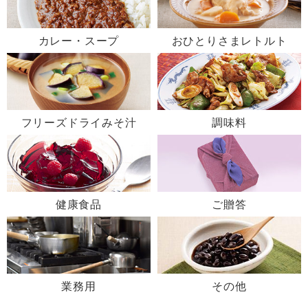
カレー・スープ
おひとりさまレトルト
フリーズドライみそ汁
調味料
健康食品
ご贈答
業務用
その他