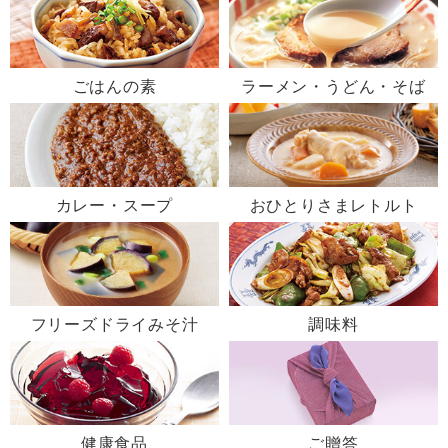
ごはんの素
ラーメン・うどん・そば
カレー・スープ
おひとりさまレトルト
フリーズドライみそ汁
調味料
健康食品
ご贈答