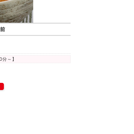
前
時0分
～】