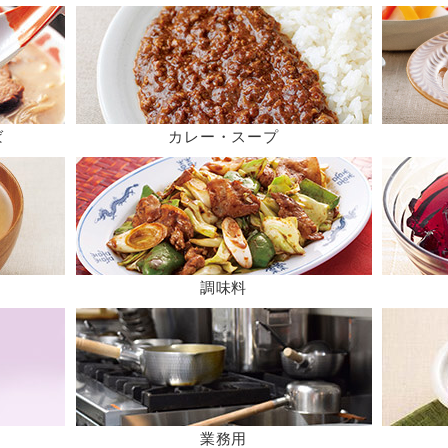
ば
カレー・スープ
調味料
業務用