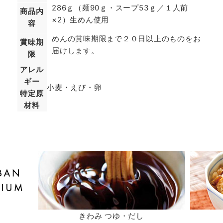
286ｇ（麺90ｇ・スープ53ｇ／１人前
商品内
×2）生めん使用
容
めんの賞味期限まで２０日以上のものをお
賞味期
届けします。
限
アレル
ギー
小麦・えび・卵
特定原
材料
きわみ つゆ・だし