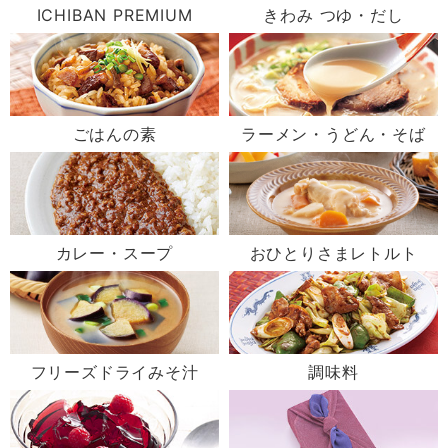
ICHIBAN PREMIUM
きわみ つゆ・だし
ごはんの素
ラーメン・うどん・そば
カレー・スープ
おひとりさまレトルト
フリーズドライみそ汁
調味料