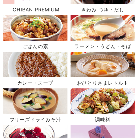
ICHIBAN PREMIUM
きわみ つゆ・だし
ごはんの素
ラーメン・うどん・そば
カレー・スープ
おひとりさまレトルト
フリーズドライみそ汁
調味料