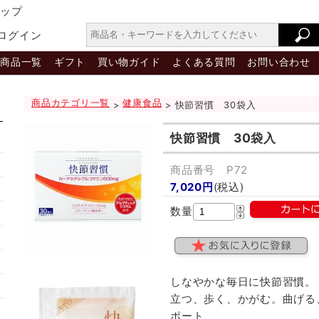
ョップ
ログイン
商品一覧
ギフト
買い物ガイド
よくある質問
お問い合わせ
商品カテゴリ一覧
健康食品
>
> 快節習慣 30袋入
快節習慣 30袋入
商品番号 P72
7,020円
(税込)
数量
しなやかな毎日に快節習慣。
立つ、歩く、かがむ。曲げる
ポート