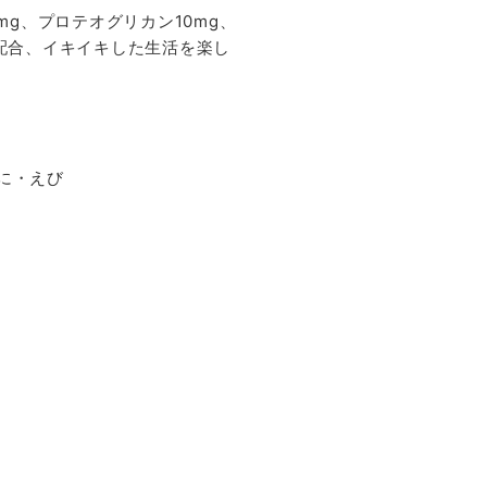
mg、プロテオグリカン10mg、
を配合、イキイキした生活を楽し
に・えび