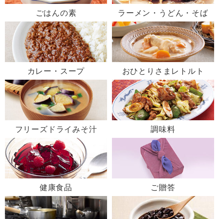
ごはんの素
ラーメン・うどん・そば
カレー・スープ
おひとりさまレトルト
フリーズドライみそ汁
調味料
健康食品
ご贈答