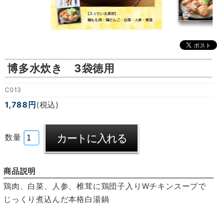
博多水炊き 3袋徳用
C013
1,788円
(税込)
数量
商品説明
鶏肉、白菜、人参、椎茸に鶏団子入りWチキンスープで
じっくり煮込んだ本格白湯鍋