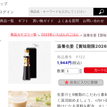
ョップ
ログイン
商品一覧
ギフト
買い物ガイド
よくある質問
お問い合わせ
商品カテゴリ一覧
2025冬いちばんのごはん
>
> 温養生姜【賞味
温養生姜【賞味期限2026
商品番号 P122
1,944円
(税込)
数量
生姜汁と9種類のこだわり素
く温活始めましょう。</br
助けになる原料を配合。そし