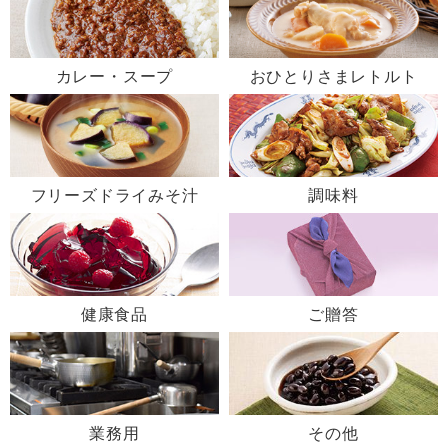
カレー・スープ
おひとりさまレトルト
フリーズドライみそ汁
調味料
健康食品
ご贈答
業務用
その他