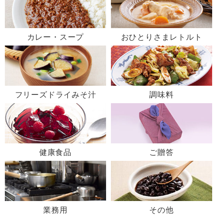
カレー・スープ
おひとりさまレトルト
フリーズドライみそ汁
調味料
健康食品
ご贈答
業務用
その他