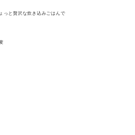
。
ょっと贅沢な炊き込みごはんで
麦