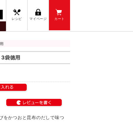
レシピ
マイページ
カート
用
3袋徳用
びをかつおと昆布のだしで味つ