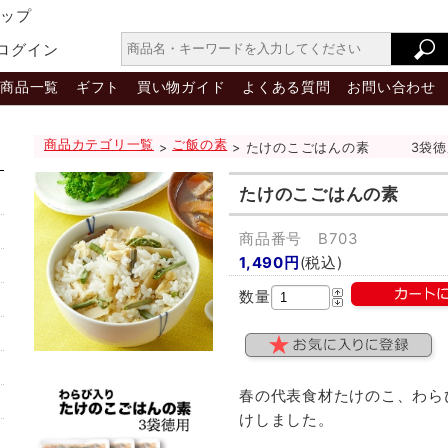
ョップ
ログイン
商品一覧
ギフト
買い物ガイド
よくある質問
お問い合わせ
商品カテゴリ一覧
ご飯の素
>
> たけのこごはんの素 3袋徳
たけのこごはんの素 
商品番号 B703
1,490円
(税込)
数量
春の代表食材たけのこ、わら
けしました。