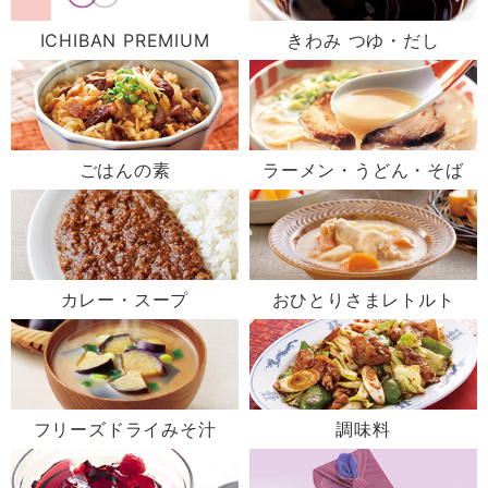
ICHIBAN PREMIUM
きわみ つゆ・だし
ごはんの素
ラーメン・うどん・そば
カレー・スープ
おひとりさまレトルト
フリーズドライみそ汁
調味料