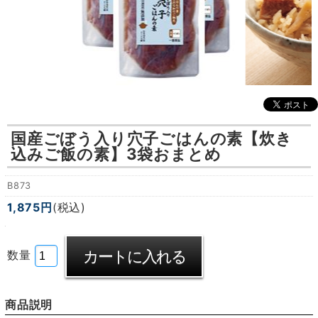
国産ごぼう入り穴子ごはんの素【炊き
込みご飯の素】3袋おまとめ
B873
1,875円
(税込)
数量
商品説明