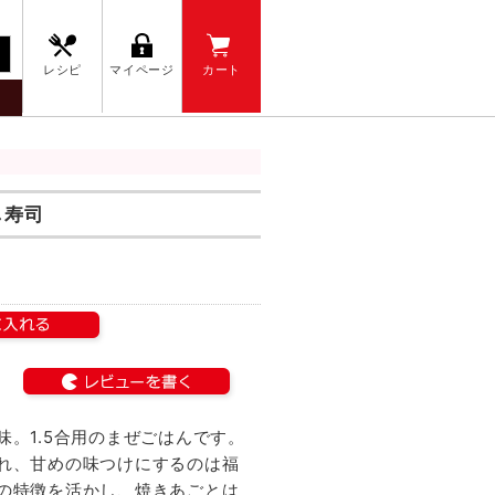
レシピ
マイページ
カート
し寿司
。1.5合用のまぜごはんです。
れ、甘めの味つけにするのは福
の特徴を活かし、焼きあごとは