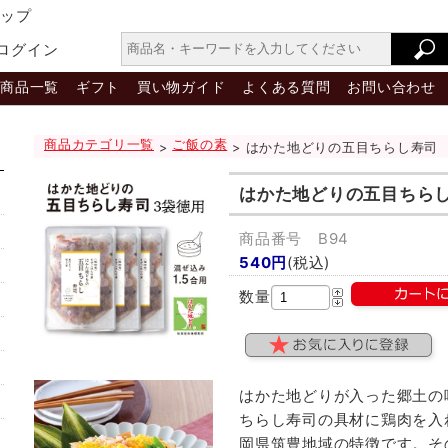
ョップ
ログイン
商品一覧
ギフト
買い物ガイド
よくある質問
お問い合わせ
商品カテゴリ一覧
ご飯の素
>
> はかた地どりの五目ちらし寿司
はかた地どりの五目ちら
商品番号 B94
540円
(税込)
数量
はかた地どりが入った郷土の味
ちらし寿司の具材に鶏肉を入
岡県筑豊地域の特徴です。そ