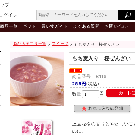
ョップ
ログイン
商品一覧
ギフト
買い物ガイド
よくある質問
お問い合わせ
商品カテゴリ一覧
スイーツ
>
> もち麦入り 桜ぜんざい
もち麦入り 桜ぜんざい
商品番号 B118
259円
(税込)
数量
上品な桜の香りとやさしい甘
のに。