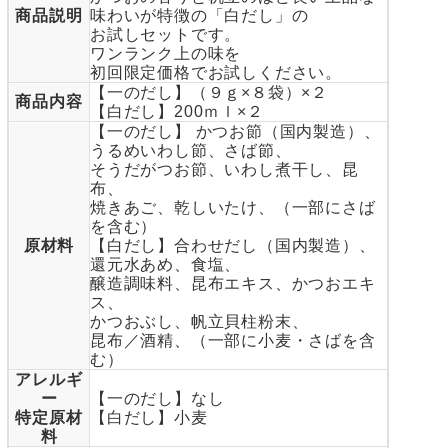
商品説明
味わいが特徴の「白だし」の
お試しセットです。
ワンランク上の味を
初回限定価格でお試しください。
【一のだし】（９ｇ×８袋）×２
商品内容
【白だし】200ｍｌ×２
【一のだし】 かつお節（国内製造）、
うるめいわし節、さば節、
そうだがつお節、いわし煮干し、昆
布、
焼きあご、乾しいたけ、（一部にさば
を含む）
原材料
【白だし】合わせだし（国内製造）、
還元水あめ、食塩、
醸造調味料、昆布エキス、かつおエキ
ス、
かつおぶし、帆立貝柱粉末、
昆布／酒精、（一部に小麦・さばを含
む）
アレルギ
ー
【一のだし】なし
特定原材
【白だし】小麦
料