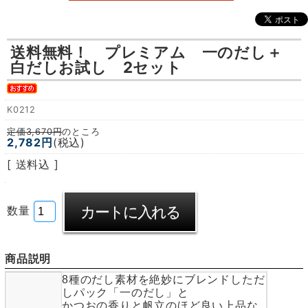
送料無料！
プレミアム 一のだし＋
白だしお試し 2セット
K0212
定価3,670円
のところ
2,782円
(税込)
[ 送料込 ]
数量
商品説明
8種のだし素材を絶妙にブレンドしただ
しパック「一のだし」と
かつおの香りと帆立のほど良い上品な