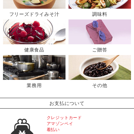
フリーズドライみそ汁
調味料
健康食品
ご贈答
業務用
その他
お支払について
クレジットカード
アマゾンペイ
着払い