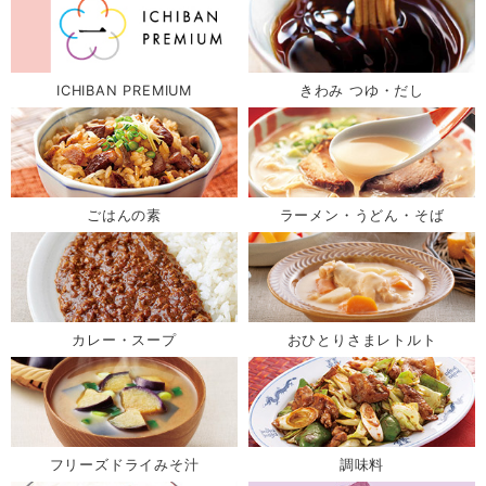
ICHIBAN PREMIUM
きわみ つゆ・だし
ごはんの素
ラーメン・うどん・そば
カレー・スープ
おひとりさまレトルト
フリーズドライみそ汁
調味料