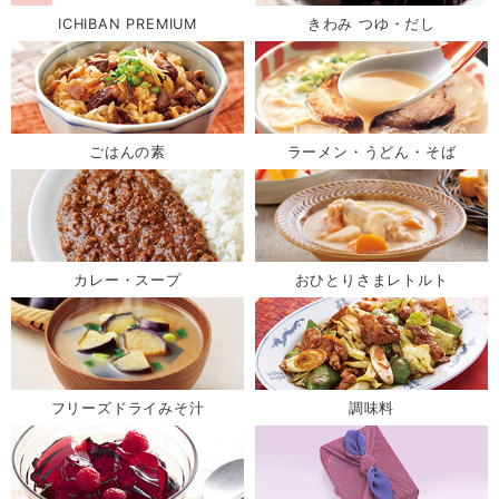
ICHIBAN PREMIUM
きわみ つゆ・だし
ごはんの素
ラーメン・うどん・そば
カレー・スープ
おひとりさまレトルト
フリーズドライみそ汁
調味料