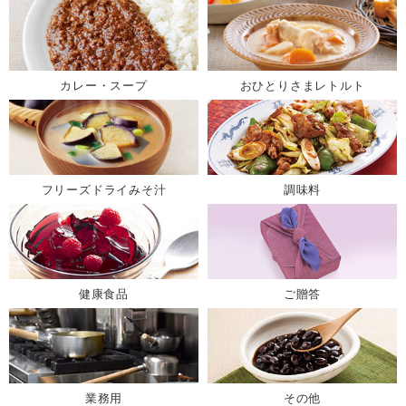
カレー・スープ
おひとりさまレトルト
フリーズドライみそ汁
調味料
健康食品
ご贈答
業務用
その他