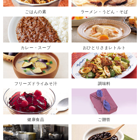
ごはんの素
ラーメン・うどん・そば
カレー・スープ
おひとりさまレトルト
フリーズドライみそ汁
調味料
健康食品
ご贈答