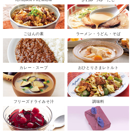
ごはんの素
ラーメン・うどん・そば
カレー・スープ
おひとりさまレトルト
フリーズドライみそ汁
調味料