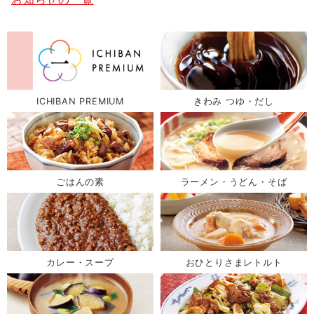
ICHIBAN PREMIUM
きわみ つゆ・だし
ごはんの素
ラーメン・うどん・そば
カレー・スープ
おひとりさまレトルト