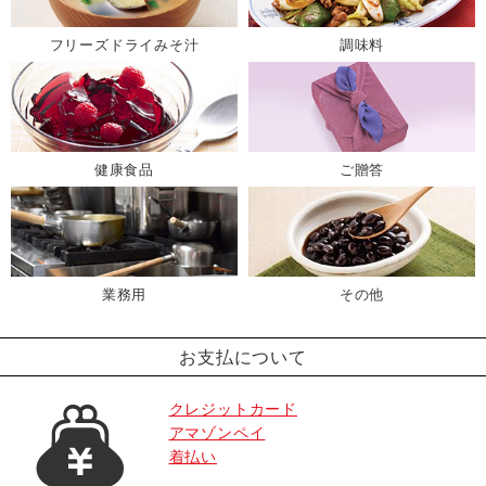
フリーズドライみそ汁
調味料
健康食品
ご贈答
業務用
その他
お支払について
クレジットカード
アマゾンペイ
着払い