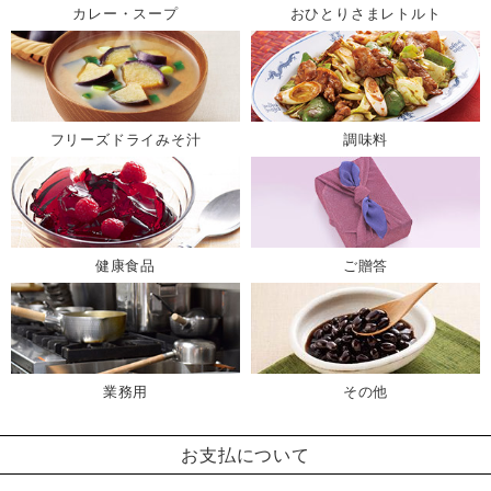
カレー・スープ
おひとりさまレトルト
フリーズドライみそ汁
調味料
健康食品
ご贈答
業務用
その他
お支払について