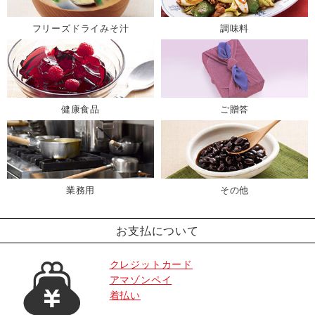
フリーズドライみそ汁
調味料
健康食品
ご贈答
業務用
その他
お支払について
クレジットカード
アマゾンペイ
着払い