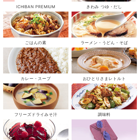
ICHIBAN PREMIUM
きわみ つゆ・だし
ごはんの素
ラーメン・うどん・そば
カレー・スープ
おひとりさまレトルト
フリーズドライみそ汁
調味料