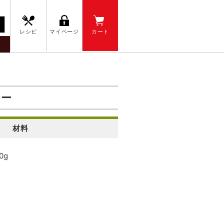
レシピ
マイページ
カート
テー
材料
0g