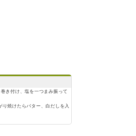
を巻き付け、塩を一つまみ振って
がり焼けたらバター、白だしを入
。