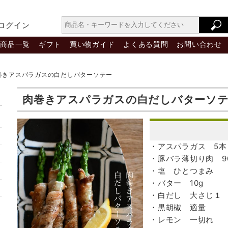
ログイン
商品一覧
ギフト
買い物ガイド
よくある質問
お問い合わせ
巻きアスパラガスの白だしバターソテー
肉巻きアスパラガスの白だしバターソ
・アスパラガス 5本
・豚バラ薄切り肉 9
・塩 ひとつまみ
・バター 10g
・白だし 大さじ１
・黒胡椒 適量
・レモン 一切れ