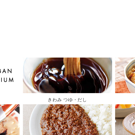
きわみ つゆ・だし