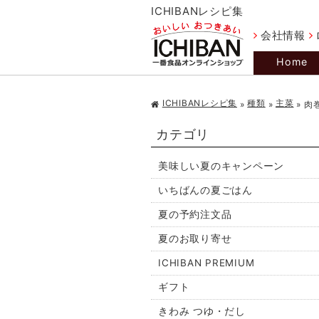
ICHIBANレシピ集
会社情報
Home
ICHIBANレシピ集
種類
主菜
»
»
»
肉
カテゴリ
美味しい夏のキャンペーン
いちばんの夏ごはん
夏の予約注文品
夏のお取り寄せ
ICHIBAN PREMIUM
ギフト
きわみ つゆ・だし