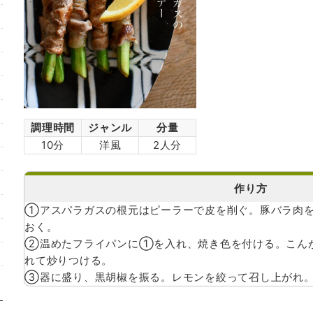
調理時間
ジャンル
分量
10分
洋風
2人分
作り方
①アスパラガスの根元はピーラーで皮を削ぐ。豚バラ肉
おく。
②温めたフライパンに①を入れ、焼き色を付ける。こん
れて炒りつける。
③器に盛り、黒胡椒を振る。レモンを絞って召し上がれ